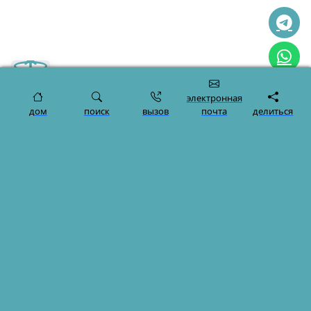
электронная
дом
поиск
вызов
почта
делиться