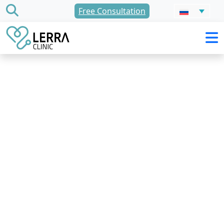
перейти
Free Consultation
к
содержанию