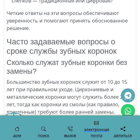
слепков — традиционная или цифровая?
Четкие ответы на эти вопросы обеспечивают
уверенность и помогают принять обоснованное
решение.
Часто задаваемые вопросы о
сроке службы зубных коронок
Сколько служат зубные коронки без
замены?
Большинство зубных коронок служит от 10 до 15
лет при правильном уходе. Циркониевые и
металлические коронки могут служить более 20
лет, тогда как коронки из смолы (как правило,
временные) требуют более ранней замены.
Результат зависит от качества материала, опыта
врача, ежедневной гигиены полости рта и
электронная
регулярных визитов к стоматологу.
дом
поиск
вызов
почта
делиться