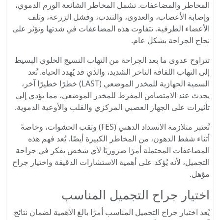
المخاطر والمضاعفات. تشمل المخاطر الشائعة الورم الدموي،
وإصابة الأعصاب، والعدوى، والتندب، وفشل الزرعة، وتلف
الأعضاء الطرفية. تتفاوت هذه المضاعفات في شدتها وتؤثر على
نجاح الجراحة بشكل عام.
تتراوح عدوى ما بعد الجراحة من التهاب النسيج الخلوي البسيط
إلى التهاب اللفافة الناخر الشديد، والذي قد يُهدد الحياة. تُعد
السمية الجهازية للمخدر الموضعي (LAST) خطرًا خطيرًا آخر،
يحدث عند الامتصاص المفرط للمخدر الموضعي، مما يؤدي إلى
تأثيرات على الجهاز العصبي المركزي والقلب والأوعية الدموية.
تُعتبر متلازمة الانسداد الدهني (FES) وثقب الحشوات، وخاصةً
أثناء شفط الدهون، من المخاطر الكبيرة أيضًا. يُعد فهم هذه
المضاعفات المحتملة أمرًا ضروريًا لأي شخص يفكر في جراحة
التجميل، لأنه يُؤكد على أهمية الاستشارات الدقيقة واختيار جراح
مؤهل.
اختيار جراح التجميل المناسب
يُعد اختيار جراح التجميل المناسب أمرًا بالغ الأهمية لضمان نتائج