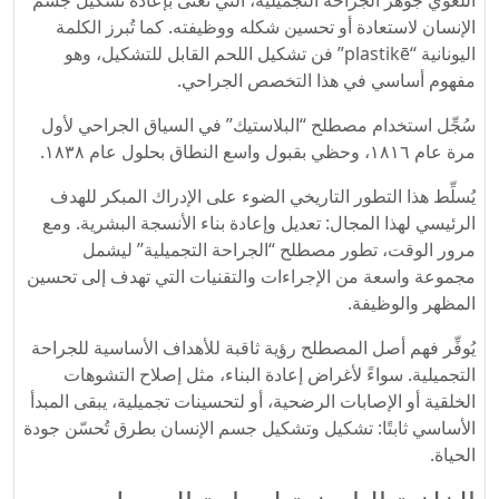
اللغوي جوهر الجراحة التجميلية، التي تُعنى بإعادة تشكيل جسم
الإنسان لاستعادة أو تحسين شكله ووظيفته. كما تُبرز الكلمة
اليونانية “plastikē” فن تشكيل اللحم القابل للتشكيل، وهو
مفهوم أساسي في هذا التخصص الجراحي.
سُجِّل استخدام مصطلح “البلاستيك” في السياق الجراحي لأول
مرة عام ١٨١٦، وحظي بقبول واسع النطاق بحلول عام ١٨٣٨.
يُسلِّط هذا التطور التاريخي الضوء على الإدراك المبكر للهدف
الرئيسي لهذا المجال: تعديل وإعادة بناء الأنسجة البشرية. ومع
مرور الوقت، تطور مصطلح “الجراحة التجميلية” ليشمل
مجموعة واسعة من الإجراءات والتقنيات التي تهدف إلى تحسين
المظهر والوظيفة.
يُوفِّر فهم أصل المصطلح رؤية ثاقبة للأهداف الأساسية للجراحة
التجميلية. سواءً لأغراض إعادة البناء، مثل إصلاح التشوهات
الخلقية أو الإصابات الرضحية، أو لتحسينات تجميلية، يبقى المبدأ
الأساسي ثابتًا: تشكيل وتشكيل جسم الإنسان بطرق تُحسّن جودة
الحياة.