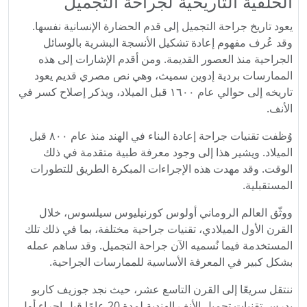
الخلفية التاريخية لجراحة التجميل
يعود تاريخ جراحة التجميل إلى قدم الحضارة الإنسانية نفسها.
وقد عُرف مفهوم إعادة تشكيل الأنسجة البشرية بالوسائل
الجراحية منذ العصور القديمة. ومن أقدم الإشارات إلى هذه
الممارسات بردية إدوين سميث، وهي نص مصري قديم يعود
تاريخه إلى حوالي عام ١٦٠٠ قبل الميلاد، ويذكر إصلاح كسر في
الأنف.
وُظفت تقنيات جراحة إعادة البناء في الهند منذ عام ٨٠٠ قبل
الميلاد. ويشير هذا إلى وجود معرفة طبية متقدمة في ذلك
الوقت. وقد مهدت هذه الإجراءات المبكرة الطريق للتطورات
المستقبلية.
ووثّق العالم الروماني أولوس كورنيليوس سيلسوس، خلال
القرن الأول الميلادي، تقنيات جراحية مختلفة، بما في ذلك تلك
المستخدمة فيما نُسميه الآن جراحة التجميل. وقد ساهم عمله
بشكل كبير في المعرفة الأساسية للممارسات الجراحية.
ننتقل سريعًا إلى القرن التاسع عشر، حيث نجد جوزيف كاربو
يدرس تقنيات تجميل الأنف الهندية لمدة 20 عامًا قبل إجراء أول