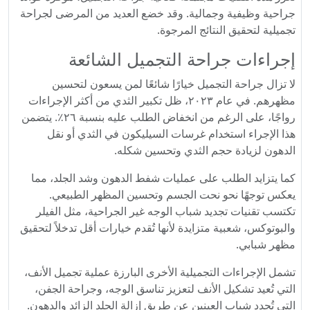
جراحية وظيفية وجمالية. وقد خضع العديد من المرضى لجراحة
تجميلية لتحقيق النتائج المرجوة.
إجراءات جراحة التجميل الشائعة
لا تزال جراحة التجميل خيارًا شائعًا لمن يسعون لتحسين
مظهرهم. في عام ٢٠٢٣، ظل تكبير الثدي من أكثر الإجراءات
رواجًا، على الرغم من انخفاض الطلب عليه بنسبة ٢٦٪. يتضمن
هذا الإجراء استخدام غرسات السيليكون في الثدي أو نقل
الدهون لزيادة حجم الثدي وتحسين شكله.
كما يتزايد الطلب على عمليات شفط الدهون وشد الجلد، مما
يعكس توجهًا نحو نحت الجسم وتحسين المظهر الطبيعي.
تكتسب تقنيات تجديد شباب الوجه غير الجراحية، مثل الفيلر
والبوتوكس، شعبية متزايدة لأنها تُقدم خيارات أقل تدخلاً لتحقيق
مظهر شبابي.
تشمل الإجراءات التجميلية الأخرى البارزة عملية تجميل الأنف،
التي تُعيد تشكيل الأنف لتعزيز تناسق الوجه، وجراحة الجفن،
التي تُجدد شباب العينين عن طريق إزالة الجلد الزائد والدهون.