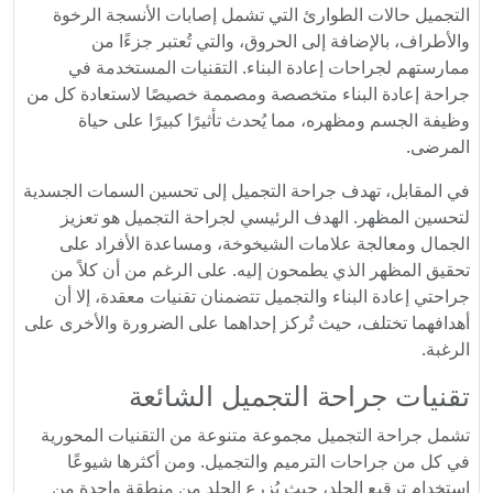
التجميل حالات الطوارئ التي تشمل إصابات الأنسجة الرخوة
والأطراف، بالإضافة إلى الحروق، والتي تُعتبر جزءًا من
ممارستهم لجراحات إعادة البناء. التقنيات المستخدمة في
جراحة إعادة البناء متخصصة ومصممة خصيصًا لاستعادة كل من
وظيفة الجسم ومظهره، مما يُحدث تأثيرًا كبيرًا على حياة
المرضى.
في المقابل، تهدف جراحة التجميل إلى تحسين السمات الجسدية
لتحسين المظهر. الهدف الرئيسي لجراحة التجميل هو تعزيز
الجمال ومعالجة علامات الشيخوخة، ومساعدة الأفراد على
تحقيق المظهر الذي يطمحون إليه. على الرغم من أن كلاً من
جراحتي إعادة البناء والتجميل تتضمنان تقنيات معقدة، إلا أن
أهدافهما تختلف، حيث تُركز إحداهما على الضرورة والأخرى على
الرغبة.
تقنيات جراحة التجميل الشائعة
تشمل جراحة التجميل مجموعة متنوعة من التقنيات المحورية
في كل من جراحات الترميم والتجميل. ومن أكثرها شيوعًا
استخدام ترقيع الجلد، حيث يُزرع الجلد من منطقة واحدة من