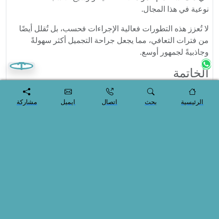
نوعية في هذا المجال.
لا تُعزز هذه التطورات فعالية الإجراءات فحسب، بل تُقلل أيضًا
من فترات التعافي، مما يجعل جراحة التجميل أكثر سهولةً
وجاذبيةً لجمهور أوسع.
الخاتمة
باختصار، تُعتبر جراحة التجميل مجالًا متعدد الأوجه ذو جذور
تاريخية عميقة وتطبيقات واسعة. من أصوله القديمة إلى
الرئيسية
بحث
اتصال
ايميل
مشاركة
الابتكارات الحديثة، يستمر هذا المجال في التطور، مُقدمًا فوائد
ترميمية وتجميلية على حد سواء.
يُعد فهم الجوانب النفسية والمخاطر المُحتملة أمرًا بالغ الأهمية
لأي شخص يُفكر في هذه الإجراءات.
من خلال اختيار جراح التجميل المناسب والبقاء على اطلاع
بأحدث التطورات، يمكن للأفراد تحقيق النتائج المرجوة وتحسين
نوعية حياتهم.