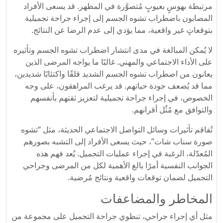
مرتبطة بهوسٍ بعيوبٍ مُتصوَّرة في المظهر. قد يسعى الأفراد
المصابون باضطراب تشوه الجسم إلى إجراء جراحة تجميلية
بتوقعاتٍ غير واقعية، مما يؤدي إلى عدم الرضا عن النتائج.
لا يُمكن المبالغة في مدى انتشار اضطراب تشوه الجسم وتأثيره
على الأداء الاجتماعي والمهني. غالبًا ما يواجه المرضى الذين
يعانون من اضطراب تشوه الجسم الشديد قلقًا واكتئابًا شديدين،
مما قد يُضعف جودة حياتهم. قد يرغب المراهقون، على وجه
الخصوص، في إجراء جراحة تجميلية لتعزيز ثقتهم بأنفسهم
والتوافق مع مُثُل أقرانهم.
تُفاقم تأثيرات وسائل التواصل الاجتماعي الحديثة، مثل “تشوه
صورة سناب شات”، حيث يسعى الأفراد إلى التشبه بصورهم
المُعدّلة، الرغبة في إجراء عمليات التجميل. يُعد فهم هذه
الجوانب النفسية أمرًا بالغ الأهمية لكل من المرضى وجراحي
التجميل لضمان توقعات واقعية ونتائج مُرضية.
المخاطر والمضاعفات
مثل أي إجراء جراحي، تنطوي جراحة التجميل على مجموعة من