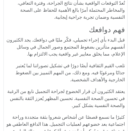
تُعدّ التوقعات الواقعية بشأن نتائج الجراحة، وفترة التعافي،
والمخاطر المحتملة أمرًا بالغ الأهمية للحفاظ على الصحة
النفسية وضمان تجربة جراحية إيجابية.
فهم دوافعك
قبل البدء بأي إجراء تجميلي، فكّر مليًا في دوافعك. يجد الكثيرون
أنفسهم متأثرين بضغوط المجتمع وصور الجمال في وسائل
الإعلام، مما يخلق معايير غير واقعية يجب الالتزام بها.
تلعب القيم الثقافية أيضًا دورًا في تشكيل تصوراتنا لما يُعتبر
جذابًا ومرغوبًا فيه. ومع ذلك، من المهم التمييز بين الضغوط
الخارجية والأهداف الشخصية.
يعتقد الكثيرون أن قرار الخضوع لجراحة التجميل نابع من الرغبة
في تحسين الصحة النفسية. تحسين المظهر يُعزز الثقة بالنفس
والصحة النفسية بشكل كبير.
كثيرًا ما نسمع قصصًا عن أشخاص شعروا بثقة متجددة وراحة
اجتماعية بعد خضوعهم لعمليات التجميل. هذا الدافع العاطفي هو