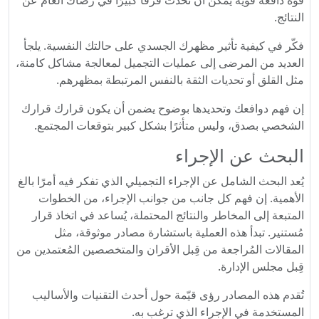
قوة دافعة قوية يُمكن أن تُحدث فرقًا كبيرًا في رضاك ​​العام عن
النتائج.
فكّر في كيفية تأثير مظهرك الجسدي على حالتك النفسية. يلجأ
العديد من المرضى إلى عمليات التجميل لمعالجة مشاكل كامنة،
مثل القلق أو تحديات الثقة بالنفس المرتبطة بمظهرهم.
إن فهم دوافعك وتحديدها بوضوح يضمن أن يكون قرارك قرارك
الشخصي بصدق، وليس متأثرًا بشكل كبير بتوقعات المجتمع.
البحث عن الإجراء
يُعد البحث الشامل عن الإجراء التجميلي الذي تفكر فيه أمرًا بالغ
الأهمية. إن فهم كل جانب من جوانب الإجراء، من الخطوات
المتبعة إلى المخاطر والنتائج المحتملة، يُساعد في اتخاذ قرار
مُستنير. تبدأ هذه العملية باستشارة مصادر موثوقة، مثل
المقالات المُراجعة من قِبل الأقران والمتخصصين المُعتمدين من
قِبل مجلس الإدارة.
تُقدم هذه المصادر رؤى قيّمة حول أحدث التقنيات والأساليب
المستخدمة في الإجراء الذي ترغب به.