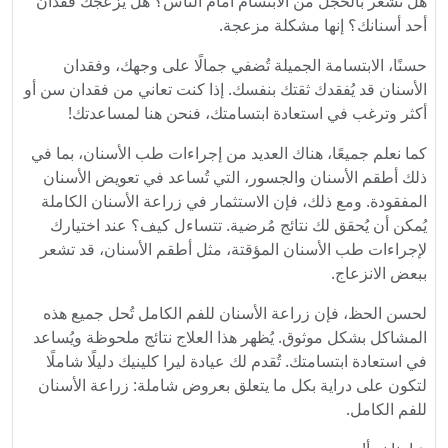
هل تشعر بالخجل من الابتسام أمام الناس؟ هل يزعجك فقدان
أحد أسنانك؟ إنها مشكلة مزعجة.
حسنًا، الابتسامة الجميلة تُضفي جمالًا على وجهك، وفقدان
الأسنان قد يُفقدك ثقتك بنفسك. إذا كنت تعاني من فقدان سن أو
أكثر وترغب في استعادة ابتسامتك، فنحن هنا لمساعدتك!
كما نعلم جميعًا، هناك العديد من إجراءات طب الأسنان، بما في
ذلك أطقم الأسنان والجسور، التي تُساعد في تعويض الأسنان
المفقودة. ومع ذلك، فإن الاستثمار في زراعة الأسنان الكاملة
يُمكن أن يُحقق لك نتائج مُرضية. تتساءل كيف؟ عند اختيارك
لإجراءات طب الأسنان المؤقتة، مثل أطقم الأسنان، قد تشعر
ببعض الانزعاج.
لحسن الحظ، فإن زراعة الأسنان للفم الكامل تُحل جميع هذه
المشاكل بشكل موثوق. يُظهر هذا العلاج نتائج ملحوظة ويُساعد
في استعادة ابتسامتك. تُقدم لك عيادة ليرا كلينيك دليلًا شاملًا
لتكون على دراية بكل ما يتعلق بعروض شاملة: زراعة الأسنان
للفم الكامل.