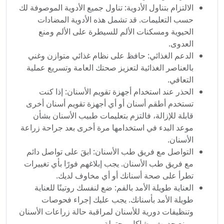
الالتزام بتناول الأدوية: تناول جميع الأدوية الموصوفة لك
حسب التعليمات. قد تشمل هذه الأدوية المضادات
الحيوية ومسكنات الألم للسيطرة على الألم ومنع
العدوى.
الدعم الغذائي: حافظ على نظام غذائي متوازن وغني
بالعناصر الغذائية لتعزيز صحتك العامة وتسريع عملية
التعافي.
الحذر عند استخدام أجهزة تقويم الأسنان: إذا كنت
تستخدم أطقم أسنان أو أي أجهزة تقويم أسنان أخرى
قابلة للإزالة، فالتزم بتعليمات طبيب الأسنان بشأن
موعد البدء في استخدامها مرة أخرى بعد جراحة زراعة
الأسنان.
التواصل مع فريق طب الأسنان: ابقَ على تواصل دائم
مع فريق طب الأسنان. يجب إبلاغهم فورًا بأي تغييرات
تطرأ على صحة أسنانك أو أي مخاوف لديك.
العناية طويلة الأمد بالفم: ضع لنفسك روتينًا للعناية
طويلة الأمد بأسنانك. يجب عليك إجراء فحوصات
وتنظيفات دورية للأسنان لمراقبة حالة زراعات الأسنان
ومنع حدوث مشاكل محتملة.