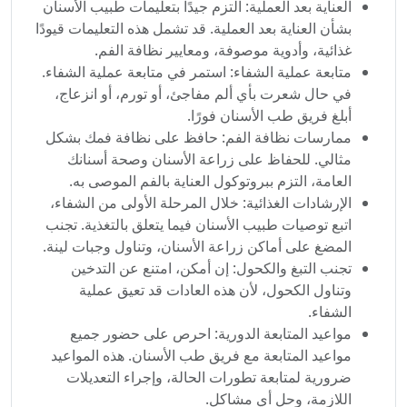
العناية بعد العملية: التزم جيدًا بتعليمات طبيب الأسنان
بشأن العناية بعد العملية. قد تشمل هذه التعليمات قيودًا
غذائية، وأدوية موصوفة، ومعايير نظافة الفم.
متابعة عملية الشفاء: استمر في متابعة عملية الشفاء.
في حال شعرت بأي ألم مفاجئ، أو تورم، أو انزعاج،
أبلغ فريق طب الأسنان فورًا.
ممارسات نظافة الفم: حافظ على نظافة فمك بشكل
مثالي. للحفاظ على زراعة الأسنان وصحة أسنانك
العامة، التزم ببروتوكول العناية بالفم الموصى به.
الإرشادات الغذائية: خلال المرحلة الأولى من الشفاء،
اتبع توصيات طبيب الأسنان فيما يتعلق بالتغذية. تجنب
المضغ على أماكن زراعة الأسنان، وتناول وجبات لينة.
تجنب التبغ والكحول: إن أمكن، امتنع عن التدخين
وتناول الكحول، لأن هذه العادات قد تعيق عملية
الشفاء.
مواعيد المتابعة الدورية: احرص على حضور جميع
مواعيد المتابعة مع فريق طب الأسنان. هذه المواعيد
ضرورية لمتابعة تطورات الحالة، وإجراء التعديلات
اللازمة، وحل أي مشاكل.