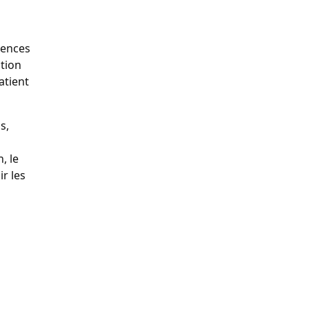
uences
ation
atient
s,
, le
r les