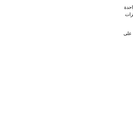
احدة
زات
 على