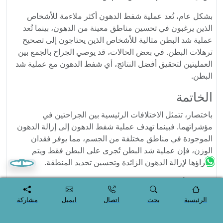
بشكل عام، تُعد عملية شفط الدهون أكثر ملاءمة للأشخاص
الذين يرغبون في تحسين مناطق معينة من الدهون، بينما تُعد
عملية شد البطن مثالية للأشخاص الذين يحتاجون إلى تصحيح
ترهلات البطن. في بعض الحالات، قد يوصي الجراح بالجمع بين
العمليتين لتحقيق أفضل النتائج، أي شفط الدهون مع عملية شد
البطن.
الخاتمة
باختصار، تتمثل الاختلافات الرئيسية بين الجراحتين في
مؤشراتهما. فبينما تهدف عملية شفط الدهون إلى إزالة الدهون
الموجودة في مناطق مختلفة من الجسم، مما يوفر فقدان
الوزن، فإن عملية شد البطن تُجرى على البطن فقط ويتم
إجراؤها لإزالة الدهون الزائدة وتحسين تحديد المنطقة.
هل تعلم أنه يمكن الجمع بين الجراحتين؟ يمكن إجراء هذه
الجراحة، المعروفة باسم عملية شد البطن، للرجال والنساء
الرئيسية
بحث
اتصال
ايميل
مشاركة
الذين يرغبون في تحسين ملامح أجسامهم، مع التركيز على
منطقة البطن.