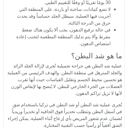
30 يومًا تقريبًا أو وفقًا للتقييم الطبي.
لا تضع كمادات، ساخنة أو باردة، على المنطقة التي
أجريت فيها العملية. سيظل الجلد حساساً وقد يحدث
حرق من الدرجة الثالثة.
في حالة ترقيع الدهون، يجب ألا يكون هناك ضغط
مفرط وألا يتم تدليك المنطقة المطعمة لتجنب إعادة
امتصاص الدهون.
ما هو شد البطن؟
عملية شد البطن هي جراحة تجميلية تُجرى لإزالة الجلد الزائد
والجلد المترهل في منطقة البطن. والهدف الرئيسي من العملية
هو تحسين محيط الجسم وتقليل القياسات حيث أنها تقرب
العضلات من الجزء الخارجي للبطن. لا يُنصح بها لإنقاص الوزن
لأنها لا تزيل تراكم الدهون.
تُجرى عملية شد البطن أو شد البطن في تركيا باستخدام شق
في أسفل البطن وتتطلب تخديراً فوق الجافية أو تخديراً وريدياً
لضمان عدم شعور المريض بأي إزعاج أثناء العملية. يمكن إجراء
الشق أفقياً أو رأسياً حسب التقنية المختارة.