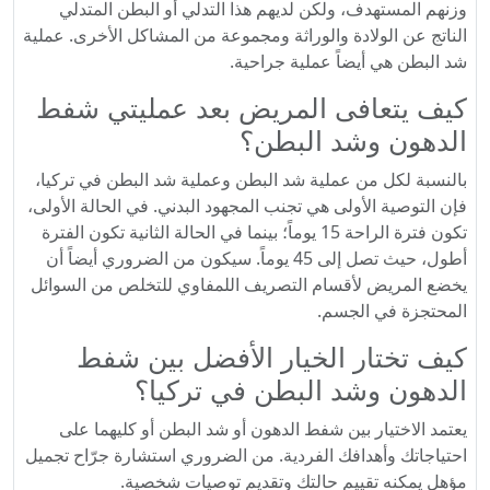
وزنهم المستهدف، ولكن لديهم هذا التدلي أو البطن المتدلي
الناتج عن الولادة والوراثة ومجموعة من المشاكل الأخرى. عملية
شد البطن هي أيضاً عملية جراحية.
كيف يتعافى المريض بعد عمليتي شفط
الدهون وشد البطن؟
بالنسبة لكل من عملية شد البطن وعملية شد البطن في تركيا،
فإن التوصية الأولى هي تجنب المجهود البدني. في الحالة الأولى،
تكون فترة الراحة 15 يوماً؛ بينما في الحالة الثانية تكون الفترة
أطول، حيث تصل إلى 45 يوماً. سيكون من الضروري أيضاً أن
يخضع المريض لأقسام التصريف اللمفاوي للتخلص من السوائل
المحتجزة في الجسم.
كيف تختار الخيار الأفضل بين شفط
الدهون وشد البطن في تركيا؟
يعتمد الاختيار بين شفط الدهون أو شد البطن أو كليهما على
احتياجاتك وأهدافك الفردية. من الضروري استشارة جرّاح تجميل
مؤهل يمكنه تقييم حالتك وتقديم توصيات شخصية.